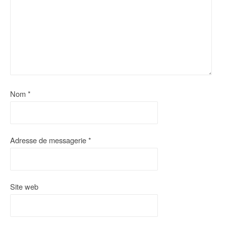
n
d
'
a
r
Nom
*
t
i
c
Adresse de messagerie
*
l
e
Site web