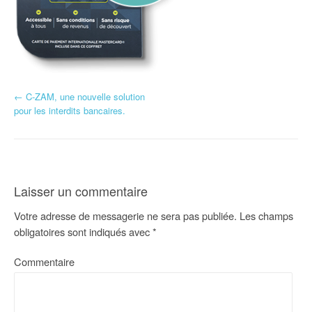
←
C-ZAM, une nouvelle solution
N
pour les interdits bancaires.
a
v
i
Laisser un commentaire
g
Votre adresse de messagerie ne sera pas publiée.
Les champs
a
obligatoires sont indiqués avec
*
t
Commentaire
i
o