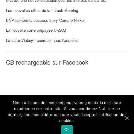
C-ZAM, une nouvelle solution pour les interdits bancaires.
Les nouvelles offres de la fintech Morning
BNP rachète la success story Compte Nickel
La nouvelle carte prépayée C-ZAM
La carte Viabuy : pourquoi nous l’adorons
CB rechargeable sur Facebook
Nous utilisons des cookies pour vous garantir la meilleure
expérience sur notre site. Si vous continuez à utiliser ce
© cartebancaire-rechargeable.com. Tous droits réservés - 2026 ||
dernier, nous considérerons que vous acceptez l'utilisation des
Création: par
ADN Digital
.
cookies.
Ok