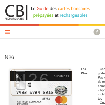
Aller
au
contenu
N26
Les
- Car
Plus:
gratu
Pas d
de t
comp
- App
mobi
top
- Ouv