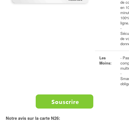
de c
en 1
minu
100%
ligne
-
Sécu
de v
donn
Les
- Pa
Moins:
comp
mult
-
Smar
oblig
Notre avis sur la carte N26: