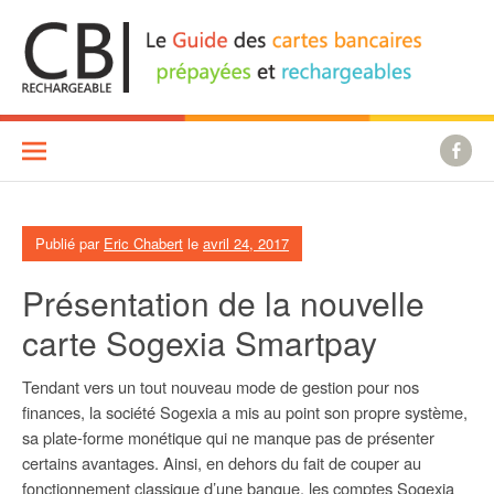
Aller
au
contenu
Publié par
Eric Chabert
le
avril 24, 2017
Présentation de la nouvelle
carte Sogexia Smartpay
Tendant vers un tout nouveau mode de gestion pour nos
finances, la société Sogexia a mis au point son propre système,
sa plate-forme monétique qui ne manque pas de présenter
certains avantages. Ainsi, en dehors du fait de couper au
fonctionnement classique d’une banque, les comptes Sogexia