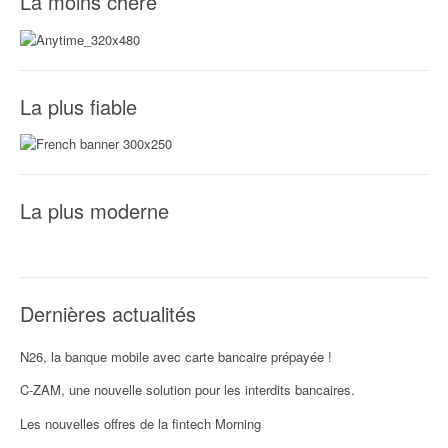
La moins chère
n
d
'
La plus fiable
a
r
t
La plus moderne
i
c
l
Dernières actualités
e
N26, la banque mobile avec carte bancaire prépayée !
C-ZAM, une nouvelle solution pour les interdits bancaires.
Les nouvelles offres de la fintech Morning