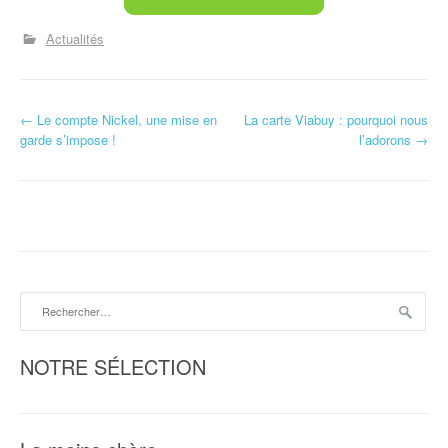
Actualités
←
Le compte Nickel, une mise en
La carte Viabuy : pourquoi nous
N
garde s’impose !
l’adorons
→
a
v
i
g
Rechercher :
a
t
NOTRE SÉLECTION
i
o