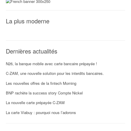
r
t
La plus moderne
i
c
l
Dernières actualités
e
N26, la banque mobile avec carte bancaire prépayée !
C-ZAM, une nouvelle solution pour les interdits bancaires.
Les nouvelles offres de la fintech Morning
BNP rachète la success story Compte Nickel
La nouvelle carte prépayée C-ZAM
La carte Viabuy : pourquoi nous l’adorons