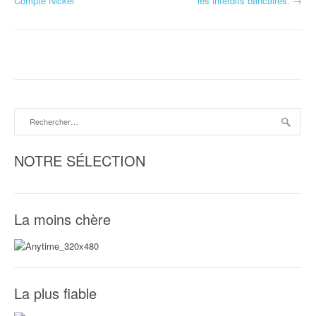
Compte Nickel
les interdits bancaires.
→
a
v
i
g
Rechercher :
a
t
NOTRE SÉLECTION
i
o
La moins chère
n
d
'
La plus fiable
a